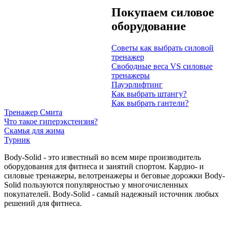
Покупаем
сило
в
ое
оборудо
в
ание
Со
веты как в
ыбрать
сило
в
ой
тренажер
Св
ободные
веса VS
сило
в
ые
тренажеры
Пауэрлифтинг
Как в
ыбрать
штангу
?
Как в
ыбрать
гантели
?
Тренажер
Смита
Что
такое
гиперэкстензия
?
Скамья
для
жима
Турник
Body-Solid - это известный во всем мире производитель
оборудования для фитнеса и занятий спортом. Кардио- и
силовые тренажеры, велотренажеры и беговые дорожки Body-
Solid пользуются популярностью у многочисленных
покупателей. Body-Solid - самый надежный источник любых
решений для фитнеса.