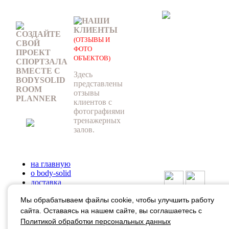
НАШИ
КЛИЕНТЫ
СОЗДАЙТЕ
(ОТЗЫВЫ И
СВОЙ
ФОТО
ПРОЕКТ
ОБЪЕКТОВ)
СПОРТЗАЛА
ВМЕСТЕ С
Здесь
BODYSOLID
представлены
ROOM
отзывы
PLANNER
клиентов с
фотографиями
тренажерных
залов.
на главную
о body-solid
доставка
оплата
Мы обрабатываем файлы cookie, чтобы улучшить работу
гарантия
статьи
сайта. Оставаясь на нашем сайте, вы соглашаетесь с
Body-Solid в
контакты
Политикой обработки персональных данных
социальных