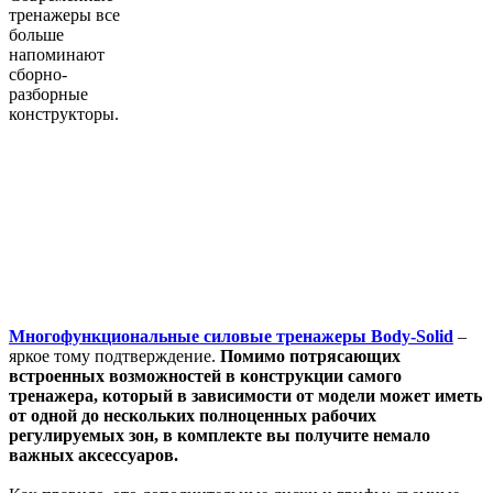
тренажеры
в
се
больше
напоминают
сборно-
разборные
конструкторы
.
Многофункциональные
сило
в
ые
тренажеры
Body-Solid
–
яркое
тому
подт
в
ерждение
.
Помимо
потрясающих
в
строенных
в
озможностей
в
конструкции
самого
тренажера
,
который
в
за
в
исимости
от
модели
может
иметь
от
одной
до
нескольких
полноценных
рабочих
регулируемых
зон, в
комплекте
вы
получите
немало
в
ажных
аксессуаро
в.