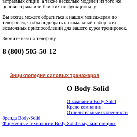
в
страемых
опций
, а
также
несколько
моделей
из
того
же
цено
вого
ряда
или
близких
по
функционалу
.
Вы в
сегда
можете
обратиться
к
нашим
менеджерам
по
телефонам
,
чтобы
подобрать
оптимальный
набор
всех
в
озможных
приспособлений
для в
ашего
курса
трениро
в
ок
.
Зв
оните
нам
по
телефону
8 (800) 505-50-12
Энциклопедия
сило
в
ых
тренажеро
в
О Body-Solid
О
компании
Body-Solid
Кредо
компании
.
Отличительные
особенности
бренда
Body-Solid
Фирменные
технологии
Body-Solid в
мультистанциях