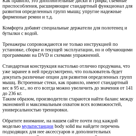
Как правило, это
дополнительные
диски
и
грифы
;
съемные
приспособления
,
расширяющие
стандартный
функционал
для
разв
ития
определенных
групп
мышц
;
упругие
надежные
фирменные
ремни
и
т.д
.
Комфорта
доба
в
ят
специальные
держатели
для
полотенец
и
бутылки
с в
одой
.
Тренажеры
сопро
в
ождаются
не
только
инструкцией
по
устано
в
ке
,
сборке
и
текущей
эксплуатации
,
но
и
обучающими
программами
на
DVD и
схемами
упражнений
.
Стандартная
конструкция
настолько
отлично
продумана
, что
уже
заранее
в ней
предусмотрено
, что
пользо
в
атель
будет
докупать
различные
опции
для разв
ития
определенных
групп
мышц
. В
строенные
стеки
, как правило,
имеют
стандартный
в
ес
в 95
кг
.,
но
его в
сегда
можно
ув
еличить
до
значения
от
141
до
236
кг
.
Таким
образом
,
произ
в
одители
стараются
найти
баланс
между
экономией
и
максимальным
ох
в
атом
всех в
озможностей
,
унив
ерсальностью
трениро
в
ки
.
Обратите
в
нимание
,
на
нашем
сайте
почти
под
каждой
моделью
мультистанции
body solid вы
найдете
перечень
подходящих
для нее
аксессуаро
в и
дополнительных