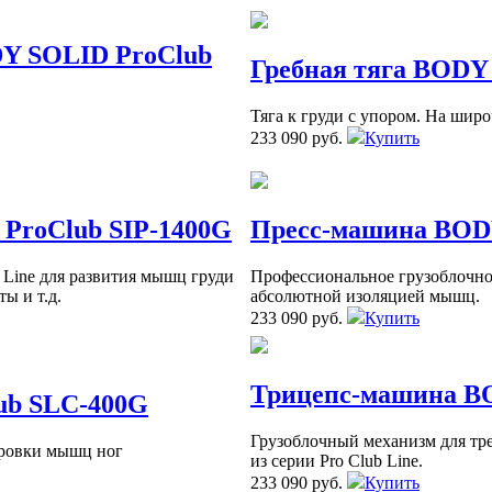
DY SOLID ProClub
Гребная тяга BODY
Тяга к груди с упором. На ши
233 090 руб.
Купить
ProClub SIP-1400G
Пресс-машина BOD
Line для развития мышц груди
Профессиональное грузоблочное
ы и т.д.
абсолютной изоляцией мышц.
233 090 руб.
Купить
Трицепс-машина B
ub SLC-400G
Грузоблочный механизм для т
ировки мышц ног
из серии Pro Club Line.
233 090 руб.
Купить