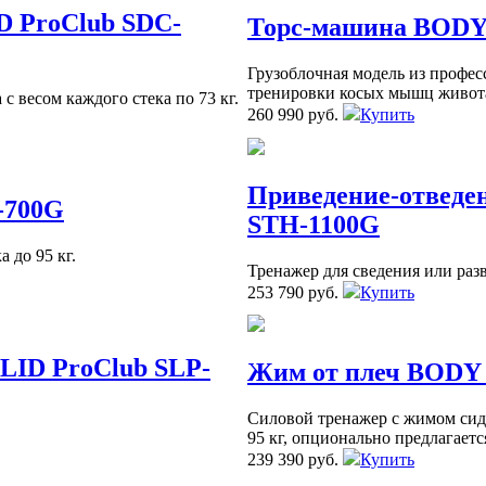
D ProClub SDC-
Торс-машина BODY
Грузоблочная модель из профес
тренировки косых мышц живота
с весом каждого стека по 73 кг.
260 990 руб.
Купить
Приведение-отведе
-700G
STH-1100G
 до 95 кг.
Тренажер для сведения или разв
253 790 руб.
Купить
LID ProClub SLP-
Жим от плеч BODY 
Силовой тренажер с жимом сид
95 кг, опционально предлагаетс
239 390 руб.
Купить