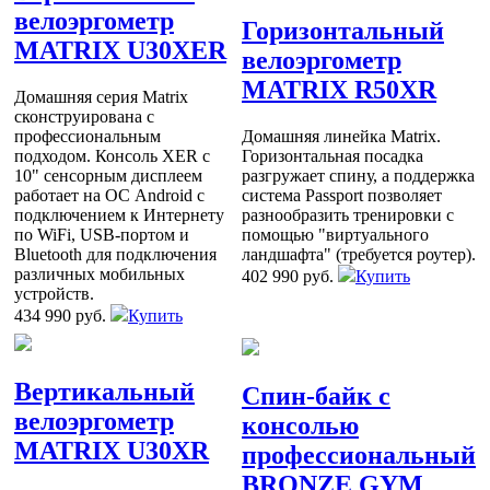
велоэргометр
Горизонтальный
MATRIX U30XER
велоэргометр
MATRIX R50XR
Домашняя серия Matrix
сконструирована с
профессиональным
Домашняя линейка Matrix.
подходом. Консоль XER с
Горизонтальная посадка
10" сенсорным дисплеем
разгружает спину, а поддержка
работает на ОС Android с
система Passport позволяет
подключением к Интернету
разнообразить тренировки с
по WiFi, USB-портом и
помощью "виртуального
Bluetooth для подключения
ландшафта" (требуется роутер).
различных мобильных
402 990 руб.
Купить
устройств.
434 990 руб.
Купить
Вертикальный
Спин-байк с
велоэргометр
консолью
MATRIX U30XR
профессиональный
BRONZE GYM