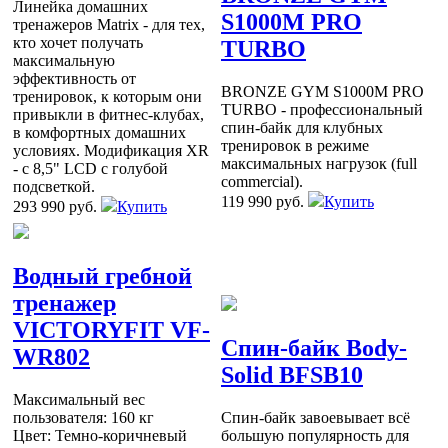
Линейка домашних
S1000M PRO
тренажеров Matrix - для тех,
кто хочет получать
TURBO
максимальную
эффективность от
BRONZE GYM S1000M PRO
тренировок, к которым они
TURBO - профессиональный
привыкли в фитнес-клубах,
спин-байк для клубных
в комфортных домашних
тренировок в режиме
условиях. Модификация XR
максимальных нагрузок (full
- с 8,5" LCD с голубой
commercial).
подсветкой.
119 990 руб.
Купить
293 990 руб.
Купить
Водный гребной
тренажер
VICTORYFIT VF-
Спин-байк Body-
WR802
Solid BFSB10
Максимальный вес
пользователя: 160 кг
Спин-байк завоевывает всё
Цвет: Темно-коричневый
большую популярность для