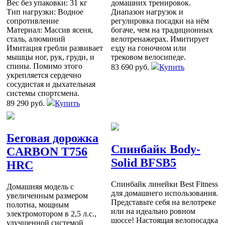
Вес без упаковки: 31 кг
домашних тренировок.
Тип нагрузки: Водное
Диапазон нагрузок и
сопротивление
регулировка посадки на нём
Материал: Массив ясеня,
богаче, чем на традиционных
сталь, алюминий
велотренажерах. Имитирует
Имитация гребли развивает
езду на гоночном или
мышцы ног, рук, груди, и
трековом велосипеде.
спины. Помимо этого
83 690 руб.
Купить
укрепляется сердечно
сосудистая и дыхательная
системы спортсмена.
89 290 руб.
Купить
Беговая дорожка
Спинбайк Body-
CARBON T756
Solid BFSB5
HRC
Спинбайк линейки Best Fitness
Домашняя модель с
для домашнего использования.
увеличенным размером
Представьте себя на велотреке
полотна, мощным
или на идеально ровном
электромотором в 2,5 л.с.,
шоссе! Настоящая велопосадка
улучшенной системой