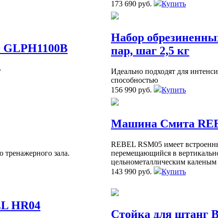
173 690 руб.
Купить
Набор обрезиненных
D GLPH1100B
пар, шаг 2,5 кг
B
Идеально подходят для интенс
способностью
156 990 руб.
Купить
Машина Смита RE
REBEL RSM05 имеет встроенны
 тренажерного зала.
перемещающийся в вертикальн
цельнометаллическим каленым
143 990 руб.
Купить
EL HR04
Стойка для штанг