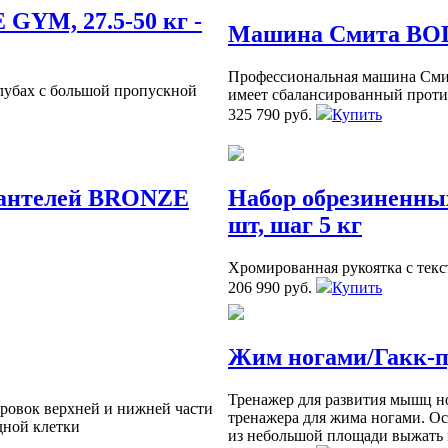
GYM, 27.5-50 кг -
Машина Смита BOD
Профессиональная машина Сми
лубах с большой пропускной
имеет сбалансированный против
325 790 руб.
Купить
гантелей BRONZE
Набор обрезиненны
шт, шаг 5 кг
Хромированная рукоятка с текс
206 990 руб.
Купить
Жим ногами/Гакк-
Тренажер для развития мышц но
ировок верхней и нижней части
тренажера для жима ногами. Ос
дной клетки
из небольшой площади выжать 