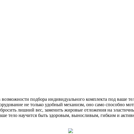
в возможности подбора индивидуального комплекта под ваше те
орудование не только удобный механизм, оно само способно мот
е сбросить лишний вес, заменить жировые отложения на эласти
Ваше тело научится быть здоровым, выносливым, гибким и актив