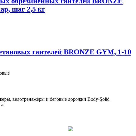
ных обрезиненных гантелей BRONZE
ар, шаг 2,5 кг
етановых гантелей BRONZE GYM, 1-10
овые
ажеры, велотренажеры и беговые дорожки Body-Solid
а.