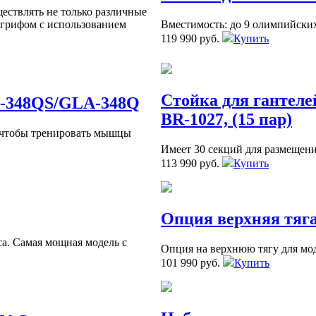
ствлять не только различные
с грифом с использованием
Вместимость: до 9 олимпийски
119 990 руб.
Купить
Стойка для ганте
A-348QS/GLA-348Q
BR-1027, (15 пар)
, чтобы тренировать мышцы
Имеет 30 секций для размещени
113 990 руб.
Купить
Опция верхняя тяг
а. Самая мощная модель с
Опция на верхнюю тягу для мо
101 990 руб.
Купить