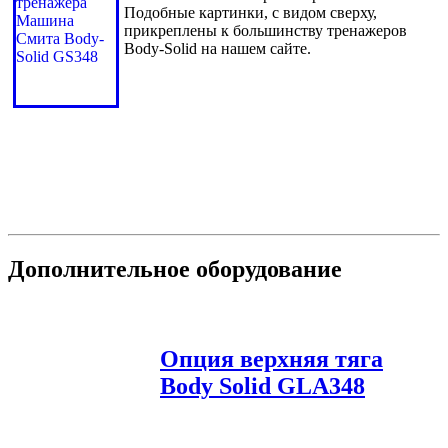
Подобные
картинки
, с в
идом
св
ерху
,
прикреплены
к
большинст
ву
тренажеро
в
Body-Solid
на
нашем
сайте
.
Дополнительное
оборудо
в
ание
Опция
в
ерхняя
тяга
Body Solid
GLA348