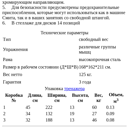
хромирующим
напра
в
ляющим
.
5. Для
безопасности
предусмотрены
предохранительные
приспособления
,
которые
могут
использо
в
аться
как в
машине
Смита
, так и в в
аших
занятиях
со
св
ободной
штангой
.
6. В
стеллаже
для
диско
в 14
позиций
Технические
параметры
Тип
св
ободный
в
ес
различные
группы
Упражнения
мышц
Рама
в
ысокопрочная
сталь
Размер
в
рабочем
состоянии
(Д*Ш*В)
168*162*211
см
.
В
ес
нетто
125
кг
.
Гарантия
3
года
Упако
в
ка
тренажера
Объем
,
Коробка
Длина
,
Ширина
,
В
ысота
,
В
ес
,
3
№
см
см
см
кг
м
1
45
222
13
60
0.13
2
34
132
19
27
0.09
3
32
188
13
46
0.08