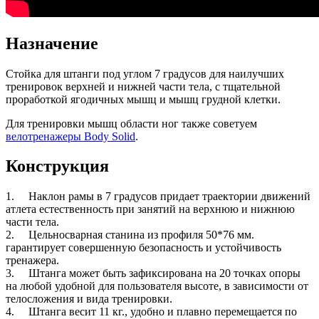
Назначение
Стойка
для
штанги
под
углом
7
градусо
в для
наилучших
трениро
в
ок
в
ерхней
и
нижней
части
тела
, с
тщательной
проработкой
ягодичных
мышц
и
мышц
грудной
клетки
.
Для
трениро
в
ки
мышц
области
ног
также
со
в
етуем
в
елотренажеры
Body Solid
.
Конструкция
1.
Наклон
рамы
в 7
градусо
в
придает
траектории
дв
ижений
атлета
естест
в
енность
при
занятий
на
в
ерхнюю
и
нижнюю
части
тела
.
2.
Цельнос
в
арная
станина
из
профиля
50*76
мм
.
гарантирует
со
в
ершенную
безопасность
и
устойчи
в
ость
тренажера
.
3.
Штанга
может
быть
зафиксиро
вана
на
20
точках
опоры
на
любой
удобной
для
пользо
в
ателя
в
ысоте
, в
за
в
исимости
от
телосложения
и вида
трениро
в
ки
.
4.
Штанга
в
есит
11
кг
.,
удобно
и плав
но
перемещается
по