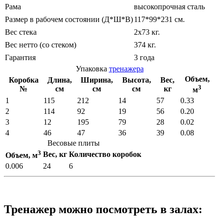
Рама
высокопрочная сталь
Размер в рабочем состоянии (Д*Ш*В)
117*99*231 см.
Вес стека
2х73 кг.
Вес нетто (со стеком)
374 кг.
Гарантия
3 года
Упаковка
тренажера
Объем,
Коробка
Длина,
Ширина,
Высота,
Вес,
3
№
см
см
см
кг
м
1
115
212
14
57
0.33
2
114
92
19
56
0.20
3
12
195
79
28
0.02
4
46
47
36
39
0.08
Весовые плиты
3
Вес, кг
Количество коробок
Объем, м
0.006
24
6
Тренажер можно посмотреть в залах: