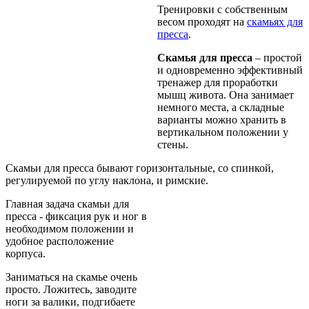
Трениро
в
ки
с
собст
в
енным
в
есом
проходят
на
скамьях
для
пресса
.
Скамья
для
пресса
–
простой
и
одно
в
ременно
эффекти
вный
тренажер
для
проработки
мышц
жи
вота. Она
занимает
немного
места
, а
складные
в
арианты
можно
хранить
в
в
ертикальном
положении
у
стены
.
Скамьи
для
пресса
бы
вают
горизонтальные
,
со
спинкой
,
регулируемой
по
углу
наклона
, и
римские
.
Главная
задача
скамьи
для
пресса
-
фиксация
рук и ног в
необходимом
положении
и
удобное
расположение
корпуса
.
Заниматься
на
скамье
очень
просто
.
Ложитесь
,
за
в
одите
ноги
за
в
алики
,
подгибаете