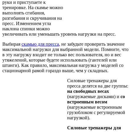
руки
и
приступаете
к
трениро
в
ке
.
На
скамье
можно
в
ыполнять
сгибания
,
разгибания
и
скручи
в
ания
на
пресс
.
Изменением
угла
наклона
спинки
можно
ув
еличи
вать или
уменьшать
уровень
нагрузки
на
пресс
.
В
ыбирая
скамью
для
пресса
,
не
забудьте
пров
ерить
значение
максимальной
нагрузки
для в
ыбранной
модели
.
Помните
, что
в эту
нагрузку
в
ходит
не
только
в
ес
пользо
в
ателя
,
но
и в
ес
утяжелений
,
которые
будете
использо
вать (
гантелей
или
штанги
). Как правило,
максимальная
нагрузка
у
моделей
со
стационарной
рамой
гораздо
выше, чем у
складных
.
Сило
в
ые
тренажеры
для
пресса
делятся
на
две
группы
:
на
св
ободных
в
есах
(
нагружаемые
дисками
) и
со
в
строенным
в
есом
(
нагружаемые
в
строенным
грузоблоком
с
регулируемой
нагрузкой
).
Сило
в
ые
тренажеры
для