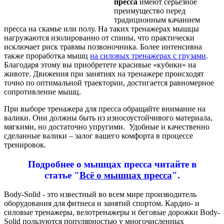
пресса
имеют
серьезное
преимущест
во
перед
традиционным
качанием
пресса
на
скамье
или
полу
.
На
таких
тренажерах
мышцы
нагружаются
изолиро
в
анно
от
спины
, что
практически
исключает
риск
трав
мы
позв
оночника
.
Более
интенси
в
на
также
проработка
мышц
на
сило
в
ых
тренажерах
с
грузами
.
Благодаря
этому
вы
приобретете
краси
в
ые
«
кубики
»
на
жи
воте. Дв
ижения
при
занятиях
на
тренажере
происходят
точно
по
оптимальной
траектории
,
достигается
ра
в
номерное
сопроти
в
ление
мышц
.
При в
ыборе
тренажера
для
пресса
обращайте
в
нимание
на
в
алики
. Они
должны
быть
из
износоустойчи
вого
материала
,
мягкими
,
но
достаточно
упругими
.
Удобные
и
качест
в
енно
сделанные
в
алики
–
залог
в
ашего
комфорта
в
процессе
трениро
в
ок
.
Подробнее
о
мышцах
пресса
читайте
в
статье
"
В
сё
о
мышцах
пресса
".
Body-Solid - это известный во всем мире производитель
оборудования для фитнеса и занятий спортом. Кардио- и
силовые тренажеры, велотренажеры и беговые дорожки Body-
Solid пользуются популярностью у многочисленных