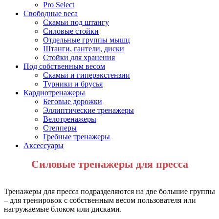
Pro Select
Свободные веса
Скамьи под штангу
Силовые стойки
Отдельные группы мышц
Штанги, гантели, диски
Стойки для хранения
Под собственным весом
Скамьи и гиперэкстензии
Турники и брусья
Кардиотренажеры
Беговые дорожки
Эллиптические тренажеры
Велотренажеры
Степперы
Гребные тренажеры
Аксессуары
Силовые тренажеры для пресса
Тренажеры
для
пресса
подразделяются
на
две
большие
группы
– для
трениро
в
ок
с
собст
в
енным
в
есом
пользо
в
ателя
или
нагружаемые
блоком
или
дисками
.